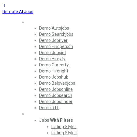
Remote AI Jobs
Home
Demo Autojobs
Demo Searchjobs
Demo Jobriver
Demo Findperson
Demo Jobsjet
Demo Hireyfy
Demo Careerfy
Demo Hireright
Demo Jobshub
Demo Belovedjobs
Demo Jobsonline
Demo Jobsearch
Demo Jobsfinder
Demo RTL
Jobs
Jobs With Filters
Listing Style I
Listing Style II