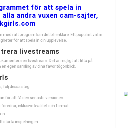
grammet för att spela in
 alla andra vuxen cam-sajter,
eakgirls.com
 med rätt program kan det bli enklare. Ett populärt val är
heter för att spela in din upplevelse.
strera livestreams
 dokumentera en livestream. Det är möjligt att titta på
a en egen samling av dina favoritögonblick.
rls
, följ dessa steg:
an för att få den senaste versionen.
öredrar, inklusive kvalitet och format.
 in.
t starta inspelningen.