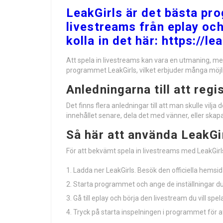
LeakGirls är det bästa pro
livestreams från eplay och
kolla in det här: https://l
Att spela in livestreams kan vara en utmaning, men
programmet LeakGirls, vilket erbjuder många möjlig
Anledningarna till att regi
Det finns flera anledningar till att man skulle vilja
innehållet senare, dela det med vänner, eller skap
Så här att använda LeakGi
För att bekvämt spela in livestreams med LeakGirls
Ladda ner LeakGirls. Besök den officiella hemsid
Starta programmet och ange de inställningar du f
Gå till eplay och börja den livestream du vill spela
Tryck på starta inspelningen i programmet för at