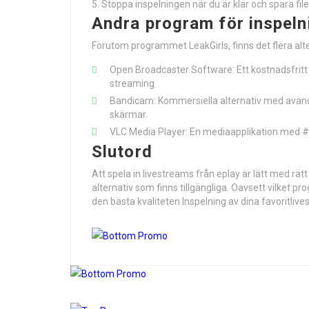
Stoppa inspelningen när du är klar och spara filen 
Andra program för inspeln
Förutom programmet LeakGirls, finns det flera al
Open Broadcaster Software: Ett kostnadsfritt 
streaming.
Bandicam: Kommersiella alternativ med avance
skärmar.
VLC Media Player: En mediaapplikation med #f
Slutord
Att spela in livestreams från eplay är lätt med r
alternativ som finns tillgängliga. Oavsett vilket prog
den bästa kvaliteten.Inspelning av dina favoritliv