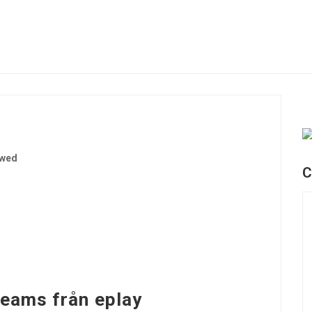
ewed
C
reams från eplay