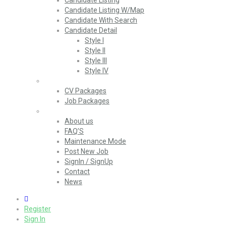
Candidate Listing
Candidate Listing W/Map
Candidate With Search
Candidate Detail
Style I
Style II
Style III
Style IV
Packages
CV Packages
Job Packages
Pages
About us
FAQ’S
Maintenance Mode
Post New Job
SignIn / SignUp
Contact
News
0
Register
Sign In