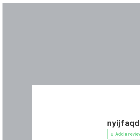
nyijfaq
Add a revie