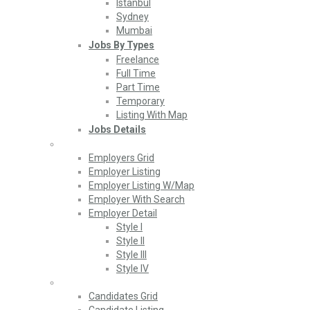
Istanbul
Sydney
Mumbai
Jobs By Types
Freelance
Full Time
Part Time
Temporary
Listing With Map
Jobs Details
Employers
Employers Grid
Employer Listing
Employer Listing W/Map
Employer With Search
Employer Detail
Style I
Style II
Style III
Style IV
Candidates
Candidates Grid