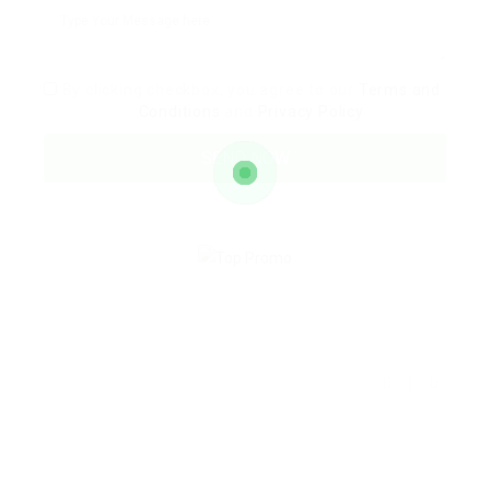
By clicking checkbox, you agree to our
Terms and
Conditions
and
Privacy Policy