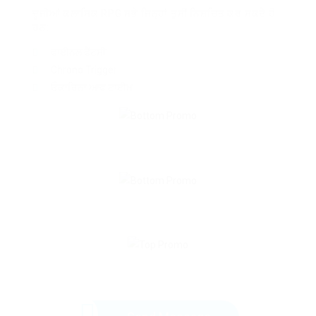
ਦੂਜੀਆਂ ਕਲਾਸਿਕ RPG ਸਭੇ ਜਿਨ੍ਹਾਂ ਤੁਸੀਂ ਨਿਸ਼ਚਿਤ ਕਰ ਸਕਦੇ ਹੋ
ਹਨ:
ਫਾਈਨਲ ਫੈਂਟਸੀ
Chrono Trigger
ਓਕਾਰਿਨਾ ਆਫ ਟਾਈਮ