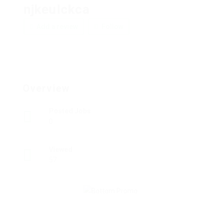
njkeulckca
Add a review
Follow
Overview
Posted Jobs
0
Viewed
57