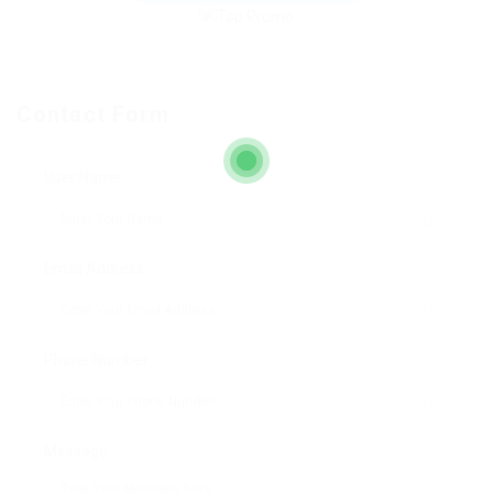
Contact Form
User Name:
Email Address:
Phone Number:
Message: