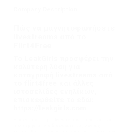
Company Description
Πώς να μαγνητοφωνήσετε
livestreams από το
Flirt4Free
Το LeakGirls προσφέρει την
καλύτερη λύση για
καταγραφή livestreams από
το flirt4free και άλλες
ιστοσελίδες ενηλίκων,
επισκεφθείτε το εδώ:
https://leakgirls.com
Η μαγνητοσκόπηση livestreams μπορεί να είναι
πολύ χρήσιμη για διαφορετικούς λόγους.
Σήμερα, θα σας παρουσιάσουμε πώς μπορείτε να