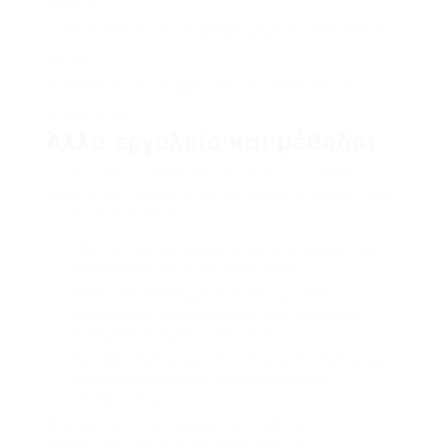
έναρξης.
Προχωρήστε την καταγραφή μέχρι να τελειώσει η
βίντεο.
Αποθηκεύστε το αρχείο σε μια τοποθεσία της
επιλογής σας.
Άλλα εργαλεία και μέθοδοι
Εκτός από το LeakGirls, υπάρχουν και άλλες
λύσεις που μπορείτε να δοκιμάσετε. Μερικά από
αυτά περιλαμβάνουν:
OBS: Ένα ισχυρό εργαλείο ανοιχτού κώδικα για
αποθήκευση βίντεο και livestreams.
Bandicam πρόγραμμα: Ένα Προτιμώμενο
πρόγραμμα για καταγράφηση που προσφέρει
αυξημένες ρυθμίσεις ποιότητας.
Camtasia πρόγραμμα: Ένα πληρωμένο πρόγραμμα
για βιντεοσκοπήσεις με πολλά εργαλεία
επεξεργασίας.
Ανεξαρτήτως πρόγραμμα επιλέξετε, είναι
σημαντικό πάντα να υπολογίζετε τις