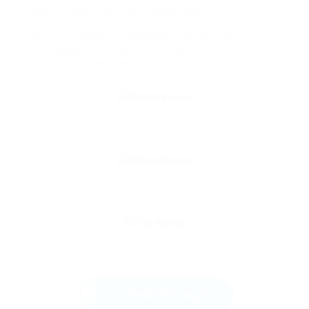
κανονισμούς της κάθε πλατφόρμας.
Με τις παραπάνω μεθόδους, μπορείτε να
καταγράφετε φοβερά βίντεο από το Flirt4Free και
να τα μοιράζεστε ανά πάσα στιγμή!
Send Message