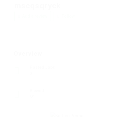
mscqsqryck
Add a review
Follow
Overview
Posted Jobs
0
Viewed
59