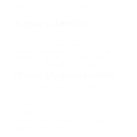
αποθηκεύετε αυτές τις περιεχόμενα από το
Flirt4Free, χρησιμοποιώντας το (LeakGirls.
Τι είναι το LeakGirls
Το Leak Girls είναι ένα πρόγραμμα που σας δίνει
τη δυνατότητα να μαγνητοφωνήσετε την βίντεο
σας από διάφορες πλατφόρμες,
συμπεριλαμβανομένου και του Flirt4Free. Με μια
εύκολη διεπαφή, μπορείτε να ξεκινήσετε τη
διαδικασία αποθήκευσης με λίγα κλικ.
Οδηγίες χρήσης του LeakGirls
Εγκαταστήστε το LeakGirls στην συσκευή.
Εκκινήστε το πρόγραμμα και για να συνδεθείτε.
Διαλέξτε την πλατφόρμα Flirt4Free για την
αποθήκευση.
Αρχίστε τη βίντεο που θέλετε να αποθηκεύσετε.
Μεταβείτε στο LeakGirls και κάντε κλικ το κουμπί