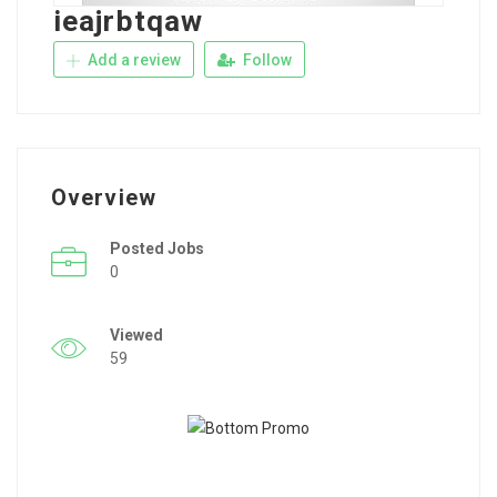
ieajrbtqaw
Add a review
Follow
Overview
Posted Jobs
0
Viewed
59