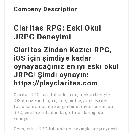
Company Description
Claritas RPG: Eski Okul
JRPG Deneyimi
Claritas Zindan Kazıcı RPG,
iOS için şimdiye kadar
oynayacağınız en iyi eski okul
JRPG! Şimdi oynayın:
https://playclaritas.com
Claritas RPG, sıra tabanlı savaş mekanikleriyle
iOS’da üzerinde çalışılmış bir başyapıt. Birden
fazla kahraman ile zengin bir serüven sunan bu
RPG, çeşitli zindanları keşfetme olanağı da
sunuyor.
Oyun, eski JRPG tutkunlarını sevinçle karşılayacak