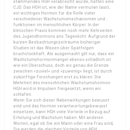
stammendes HGH verabreicht wurde, hatten eine
CJD. Das HGH ist, wie der Name vermuten lässt,
ein wichtiges Hormon für die Rolle vieler
verschiedener Wachstumsmechanismen und -
funktionen im menschlichen Körper. In der
klinischen Praxis kommen noch mehr Kehrseiten
des Jugendhormons ans Tageslicht. Aufgrund der
kurzen Beobachtungszeiträume bisheriger
Studien ist das Wissen über Spätfolgen
bruchstückhaft. Als ausgemacht gilt nur, dass ein
Wachstumshormonmangel ebenso schädlich ist
wie ein Überschuss, doch wo genau die Grenze
zwischen »zuviel« und »zuwenig« liegt, ist durch
zukünftige Forschungen erst zu klären. Die
Mehrheit des menschlichen Wachstumshormon
HGH wird in Impulsen freigesetzt, wenn wir
schlafen.
Wenn Sie sich dieser Nebenwirkungen bewusst
sind und das Hormon verantwortungsbewusst
einsetzen, kann HGH viele Vorteile in Bezug auf
Erholung und Wachstum haben. Mit anderen
Worten, egal ob Sie ein Mann oder eine Frau sind,
Sie werden die gleichen Vorteile von HGH