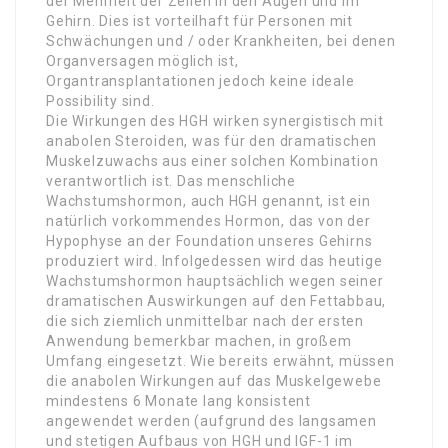
der Mehrheit der Zellen in den Augen und im
Gehirn. Dies ist vorteilhaft für Personen mit
Schwächungen und / oder Krankheiten, bei denen
Organversagen möglich ist,
Organtransplantationen jedoch keine ideale
Possibility sind.
Die Wirkungen des HGH wirken synergistisch mit
anabolen Steroiden, was für den dramatischen
Muskelzuwachs aus einer solchen Kombination
verantwortlich ist. Das menschliche
Wachstumshormon, auch HGH genannt, ist ein
natürlich vorkommendes Hormon, das von der
Hypophyse an der Foundation unseres Gehirns
produziert wird. Infolgedessen wird das heutige
Wachstumshormon hauptsächlich wegen seiner
dramatischen Auswirkungen auf den Fettabbau,
die sich ziemlich unmittelbar nach der ersten
Anwendung bemerkbar machen, in großem
Umfang eingesetzt. Wie bereits erwähnt, müssen
die anabolen Wirkungen auf das Muskelgewebe
mindestens 6 Monate lang konsistent
angewendet werden (aufgrund des langsamen
und stetigen Aufbaus von HGH und IGF-1 im